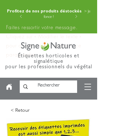
Profitez de nos produits déstockés
> Je
fonce !
Faites ressortir votre message.
Cliquez sur « Modifier le texte »
pour ajouter votre contenu à ce
paragraphe.
Étiquettes horticoles et
signalétique
pour les professionnels du végétal
< Retour