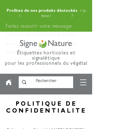
Profitez de nos produits déstockés
> Je
fonce !
Faites ressortir votre message.
Cliquez sur « Modifier le texte »
pour ajouter votre contenu à ce
paragraphe.
Étiquettes horticoles et
signalétique
pour les professionnels du végétal
POLITIQUE DE
CONFIDENTIALITE