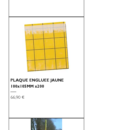
PLAQUE ENGLUEE JAUNE
100x105MM x200
Preço
66,90 €