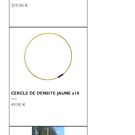
Preço
359,90 €
CERCLE DE DENSITE JAUNE x10
Preço
49,90 €