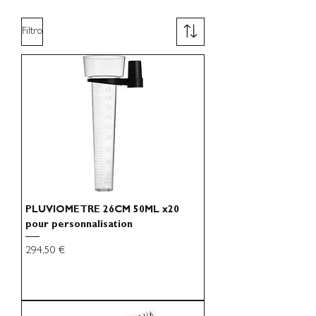
Filtro
PLUVIOMETRE 26CM 50ML x20
pour personnalisation
Preço
294,50 €