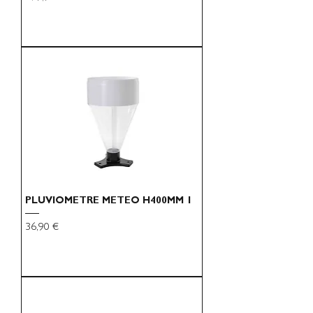
PLUVIOMETRE METEO H400MM 1
Preço
36,90 €