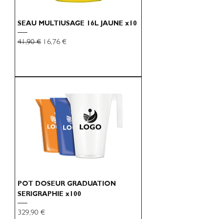
SEAU MULTIUSAGE 16L JAUNE x10
Preço normal
Preço promocional
41,90 €
16,76 €
POT DOSEUR GRADUATION
SERIGRAPHIE x100
Preço
329,90 €