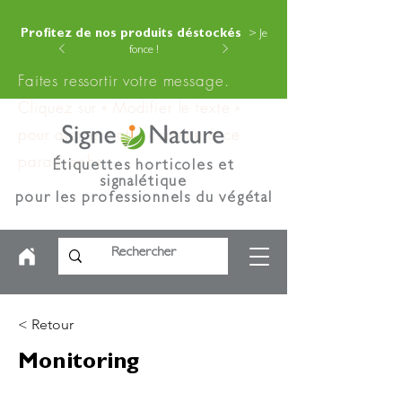
Profitez de nos produits déstockés
> Je
fonce !
Faites ressortir votre message.
Cliquez sur « Modifier le texte »
pour ajouter votre contenu à ce
paragraphe.
Étiquettes horticoles et
signalétique
pour les professionnels du végétal
< Retour
Monitoring