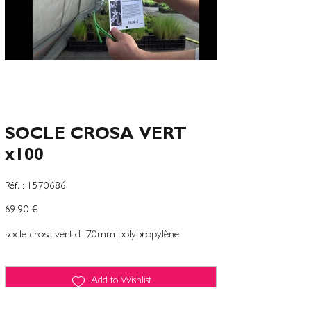
SOCLE CROSA VERT
x100
SKU
Réf. :
1570686
1570686
Preço
69,90 €
socle crosa vert d170mm polypropylène
Add to Wishlist