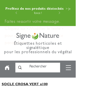
Profitez de nos produits déstockés
> Je
fonce !
Faites ressortir votre message.
Cliquez sur « Modifier le texte »
pour ajouter votre contenu à ce
paragraphe.
Étiquettes horticoles et
signalétique
pour les professionnels du végétal
SOCLE CROSA VERT x100