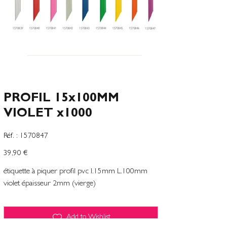
PROFIL 15x100MM
VIOLET x1000
SKU
Réf. :
1570847
1570847
Preço
39,90 €
étiquette à piquer profil pvc l.15mm L.100mm
violet épaisseur 2mm (vierge)
Add to Wishlist