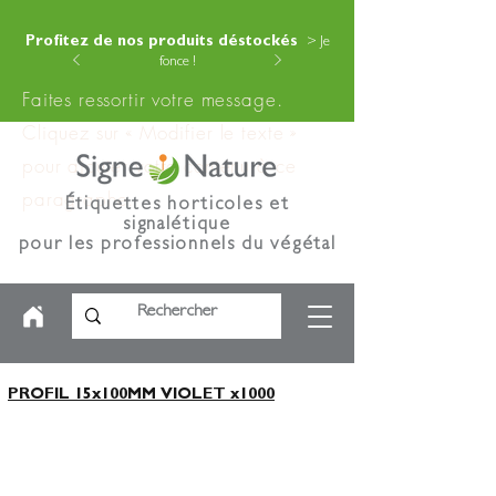
Profitez de nos produits déstockés
> Je
fonce !
Faites ressortir votre message.
Cliquez sur « Modifier le texte »
pour ajouter votre contenu à ce
paragraphe.
Étiquettes horticoles et
signalétique
pour les professionnels du végétal
PROFIL 15x100MM VIOLET x1000