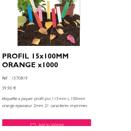
PROFIL 15x100MM
ORANGE x1000
SKU
Réf. :
1570819
1570819
Preço
39,90 €
etiquette a piquer profil pvc l.15mm L.100mm
orange epaisseur 2mm 21 caracteres imprimes
Add to Wishlist