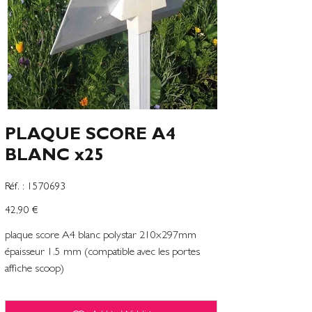
PLAQUE SCORE A4
BLANC x25
SKU
Réf. :
1570693
1570693
Preço
42,90 €
plaque score A4 blanc polystar 210x297mm
épaisseur 1.5 mm (compatible avec les portes
affiche scoop)