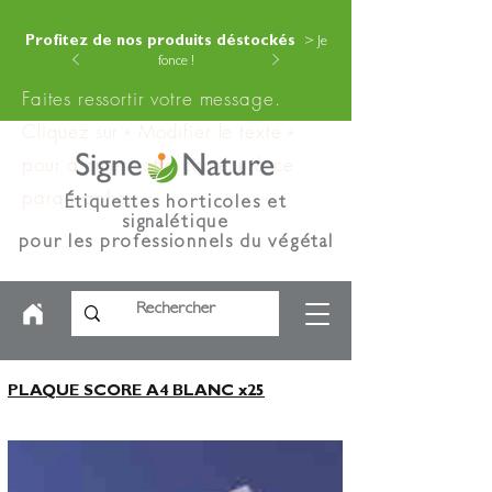
Profitez de nos produits déstockés
> Je
fonce !
Faites ressortir votre message.
Cliquez sur « Modifier le texte »
pour ajouter votre contenu à ce
paragraphe.
Étiquettes horticoles et
signalétique
pour les professionnels du végétal
PLAQUE SCORE A4 BLANC x25