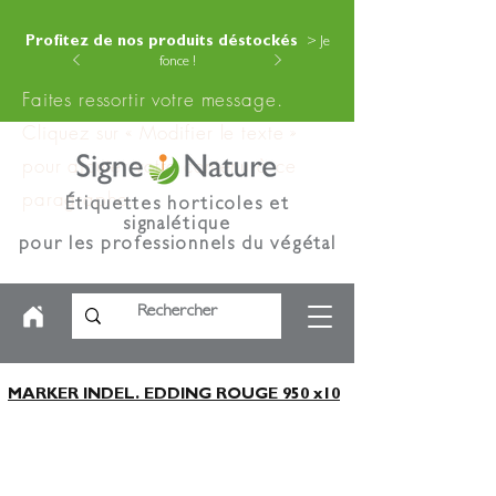
Profitez de nos produits déstockés
> Je
fonce !
Faites ressortir votre message.
Cliquez sur « Modifier le texte »
pour ajouter votre contenu à ce
paragraphe.
Étiquettes horticoles et
signalétique
pour les professionnels du végétal
MARKER INDEL. EDDING ROUGE 950 x10