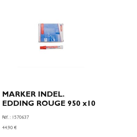
MARKER INDEL.
EDDING ROUGE 950 x10
SKU
Réf. :
1570637
1570637
Preço
44,90 €