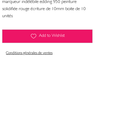
marqueur indélébile edding 950 peinture
solidifiée rouge écriture de 10mm boite de 10
unités
Add to Wishlist
Conditions générales de ventes
Contact
Mentions légales
Informatiques et libertés
Politique de confidentialité & gestion des cookies
Conditions générales de ventes