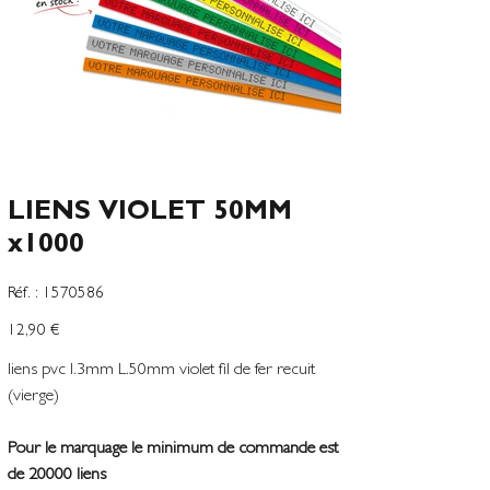
LIENS VIOLET 50MM
x1000
SKU
Réf. :
1570586
1570586
Preço
12,90 €
liens pvc l.3mm L.50mm violet fil de fer recuit
(vierge)
Pour le marquage le minimum de commande est
de 20000 liens