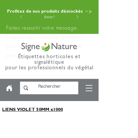
Profitez de nos produits déstockés
> Je
fonce !
Faites ressortir votre message.
Cliquez sur « Modifier le texte »
pour ajouter votre contenu à ce
paragraphe.
Étiquettes horticoles et
signalétique
pour les professionnels du végétal
LIENS VIOLET 50MM x1000