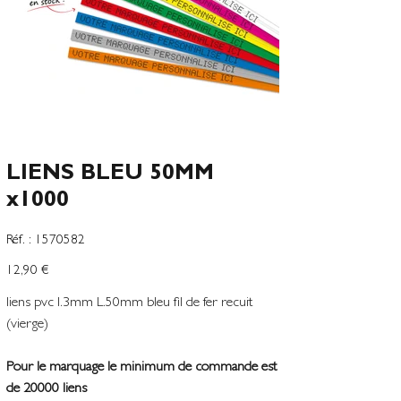
LIENS BLEU 50MM
x1000
SKU
Réf. :
1570582
1570582
Preço
12,90 €
liens pvc l.3mm L.50mm bleu fil de fer recuit
(vierge)
Pour le marquage le minimum de commande est
de 20000 liens