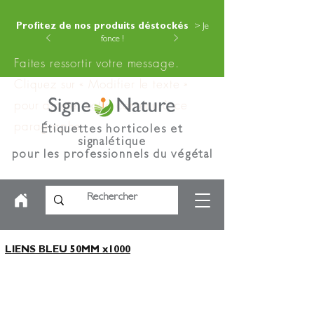
Profitez de nos produits déstockés
> Je
fonce !
Faites ressortir votre message.
Cliquez sur « Modifier le texte »
pour ajouter votre contenu à ce
paragraphe.
Étiquettes horticoles et
signalétique
pour les professionnels du végétal
LIENS BLEU 50MM x1000