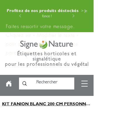
Profitez de nos produits déstockés
> Je
fonce !
Faites ressortir votre message.
Cliquez sur « Modifier le texte »
pour ajouter votre contenu à ce
paragraphe.
Étiquettes horticoles et
signalétique
pour les professionnels du végétal
KIT FANION BLANC 200 CM PERSONNALISABLE (PINCE ORANGE PIQUET BLANC)x100