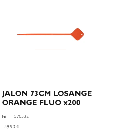
JALON 73CM LOSANGE
ORANGE FLUO x200
SKU
Réf. :
1570532
1570532
Preço
159,90 €