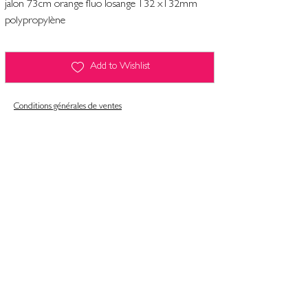
jalon 73cm orange fluo losange 132 x132mm
polypropylène
Add to Wishlist
Conditions générales de ventes
Contact
Mentions légales
Informatiques et libertés
Politique de confidentialité & gestion des cookies
Conditions générales de ventes