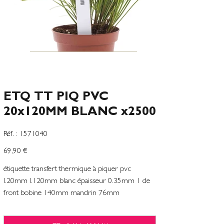
ETQ TT PIQ PVC
20x120MM BLANC x2500
SKU
Réf. :
1571040
1571040
Preço
69,90 €
étiquette transfert thermique à piquer pvc
l.20mm l.120mm blanc épaisseur 0.35mm 1 de
front bobine 140mm mandrin 76mm