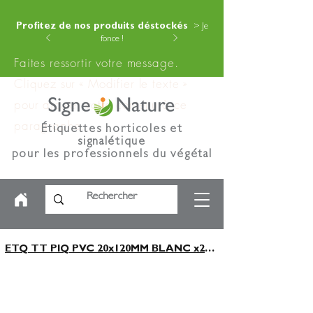
Profitez de nos produits déstockés
> Je
fonce !
Faites ressortir votre message.
Cliquez sur « Modifier le texte »
pour ajouter votre contenu à ce
paragraphe.
Étiquettes horticoles et
signalétique
pour les professionnels du végétal
ETQ TT PIQ PVC 20x120MM BLANC x2500