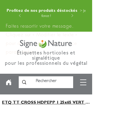
Profitez de nos produits déstockés
> Je
fonce !
Faites ressortir votre message.
Cliquez sur « Modifier le texte »
pour ajouter votre contenu à ce
paragraphe.
Étiquettes horticoles et
signalétique
pour les professionnels du végétal
ETQ TT CROSS HDPEPP 1 25x65 VERT x1250