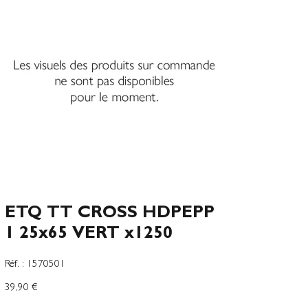
ETQ TT CROSS HDPEPP
1 25x65 VERT x1250
SKU
Réf. :
1570501
1570501
Preço
39,90 €