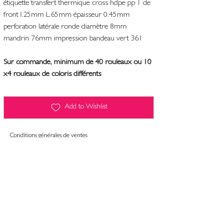
étiquette transfert thermique cross hdpe pp 1 de
front l.25mm L.65mm épaisseur 0.45mm
perforation latérale ronde diamètre 8mm
mandrin 76mm impression bandeau vert 361
Sur commande, minimum de 40 rouleaux ou 10
x4 rouleaux de coloris différents
Add to Wishlist
Conditions générales de ventes
Contact
Mentions légales
Informatiques et libertés