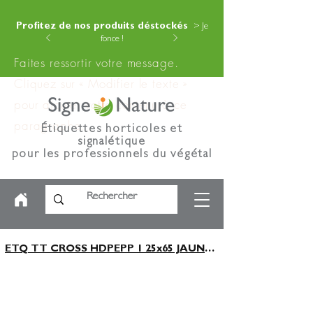
Profitez de nos produits déstockés
> Je
fonce !
Faites ressortir votre message.
Cliquez sur « Modifier le texte »
pour ajouter votre contenu à ce
paragraphe.
Étiquettes horticoles et
signalétique
pour les professionnels du végétal
ETQ TT CROSS HDPEPP 1 25x65 JAUNE x1250