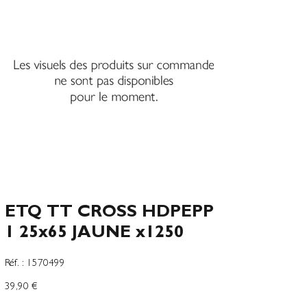
ETQ TT CROSS HDPEPP
1 25x65 JAUNE x1250
SKU
Réf. :
1570499
1570499
Preço
39,90 €