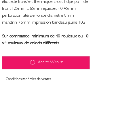
étiquette transfert thermique cross hdpe pp 1 de
front l.25mm L.65mm épaisseur 0.45mm
perforation latérale ronde diamètre 8mm
mandrin 76mm impression bandeau jaune 102
Sur commande, minimum de 40 rouleaux ou 10
x4 rouleaux de coloris différents
Add to Wishlist
Conditions générales de ventes
Contact
Mentions légales
Informatiques et libertés