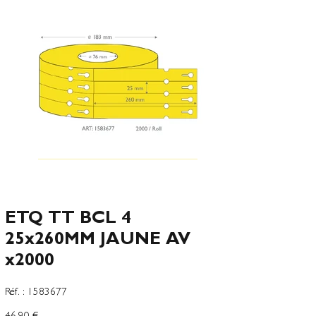
ETQ TT BCL 4
25x260MM JAUNE AV
x2000
SKU
Réf. :
1583677
1583677
Preço