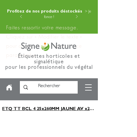
Profitez de nos produits déstockés
> Je
fonce !
Faites ressortir votre message.
Cliquez sur « Modifier le texte »
pour ajouter votre contenu à ce
paragraphe.
Étiquettes horticoles et
signalétique
pour les professionnels du végétal
ETQ TT BCL 4 25x260MM JAUNE AV x2000