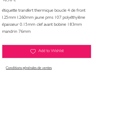
46,90 €
étiquette transfert thermique boucle 4 de front
l.25mm l.260mm jaune pms 107 polyéthylène
épaisseur 0.15mm clef avant bobine 183mm
mandrin 76mm
Add to Wishlist
Conditions générales de ventes
Contact
Mentions légales
Informatiques et libertés
Politique de confidentialité & gestion des cookies