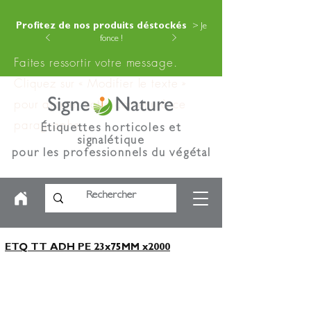
Profitez de nos produits déstockés
> Je
fonce !
Faites ressortir votre message.
Cliquez sur « Modifier le texte »
pour ajouter votre contenu à ce
paragraphe.
Étiquettes horticoles et
signalétique
pour les professionnels du végétal
ETQ TT ADH PE 23x75MM x2000