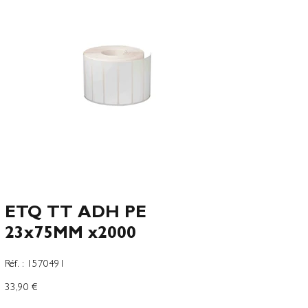
ETQ TT ADH PE
23x75MM x2000
SKU
Réf. :
1570491
1570491
Preço
33,90 €