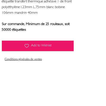
étiquette transfert thermique adhésive 1 de front
polyéthylène l.23mm L.75mm blanc bobine
106mm mandrin 40mm
Sur commande, Minimum de 25 rouleaux, soit
50000 étiquettes
Add to Wishlist
Conditions générales de ventes
Contact
Mentions légales
Informatiques et libertés