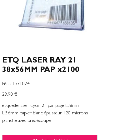
ETQ LASER RAY 21
38x56MM PAP x2100
SKU
Réf. :
1571024
1571024
Preço
29,90 €
étiquette laser rayon 21 par page l.38mm
L.56mm papier blanc épaisseur 120 microns
planche avec prédécoupe