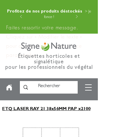
Profitez de nos produits déstockés
> Je
fonce !
Faites ressortir votre message.
Cliquez sur « Modifier le texte »
pour ajouter votre contenu à ce
paragraphe.
Étiquettes horticoles et
signalétique
pour les professionnels du végétal
ETQ LASER RAY 21 38x56MM PAP x2100