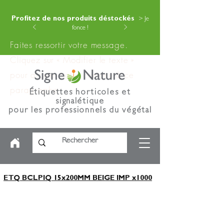
Profitez de nos produits déstockés
> Je
fonce !
Faites ressortir votre message.
Cliquez sur « Modifier le texte »
pour ajouter votre contenu à ce
paragraphe.
Étiquettes horticoles et
signalétique
pour les professionnels du végétal
ETQ BCLPIQ 15x200MM BEIGE IMP x1000