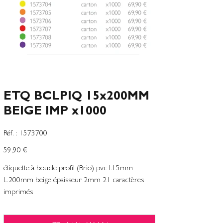
ETQ BCLPIQ 15x200MM
BEIGE IMP x1000
SKU
Réf. :
1573700
1573700
Preço
59,90 €
étiquette à boucle profil (Brio) pvc l.15mm
L.200mm beige épaisseur 2mm 21 caractères
imprimés