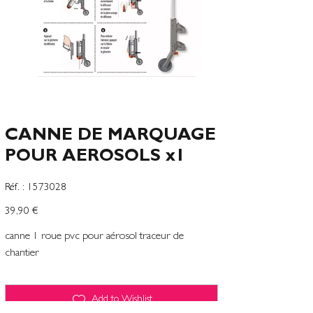
CANNE DE MARQUAGE
POUR AEROSOLS x1
SKU
Réf. :
1573028
1573028
Preço
39,90 €
canne 1 roue pvc pour aérosol traceur de
chantier
Add to Wishlist