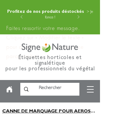
Profitez de nos produits déstockés
> Je
fonce !
Faites ressortir votre message.
Cliquez sur « Modifier le texte »
pour ajouter votre contenu à ce
paragraphe.
Étiquettes horticoles et
signalétique
pour les professionnels du végétal
CANNE DE MARQUAGE POUR AEROSOLS x1