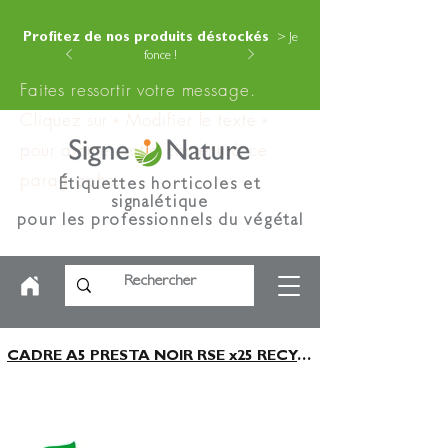
Profitez de nos produits déstockés
> Je
fonce !
Faites ressortir votre message.
Cliquez sur « Modifier le texte »
pour ajouter votre contenu à ce
paragraphe.
Étiquettes horticoles et
signalétique
pour les professionnels du végétal
CADRE A5 PRESTA NOIR RSE x25 RECYCLÉ