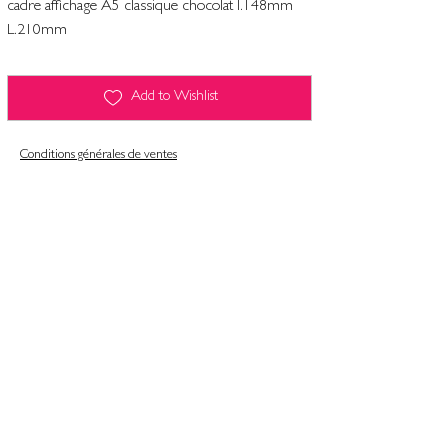
cadre affichage A5 classique chocolat l.148mm
L.210mm
Add to Wishlist
Conditions générales de ventes
Contact
Mentions légales
Informatiques et libertés
Politique de confidentialité & gestion des cookies
Conditions générales de ventes