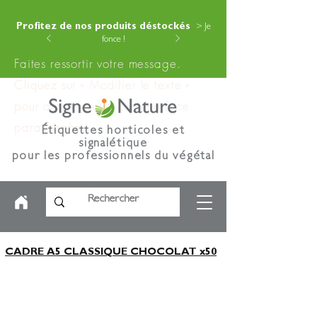
Profitez de nos produits déstockés
> Je
fonce !
Faites ressortir votre message.
Cliquez sur « Modifier le texte »
pour ajouter votre contenu à ce
paragraphe.
Étiquettes horticoles et
signalétique
pour les professionnels du végétal
CADRE A5 CLASSIQUE CHOCOLAT x50