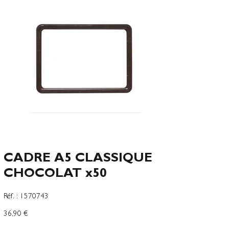
CADRE A5 CLASSIQUE
CHOCOLAT x50
SKU
Réf. :
1570743
1570743
Preço
36,90 €