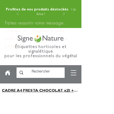
Profitez de nos produits déstockés
> Je
fonce !
Faites ressortir votre message.
Cliquez sur « Modifier le texte »
pour ajouter votre contenu à ce
paragraphe.
Étiquettes horticoles et
signalétique
pour les professionnels du végétal
CADRE A4 PRESTA CHOCOLAT x25 +RENF