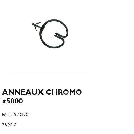
ANNEAUX CHROMO
x5000
SKU
Réf. :
1570320
1570320
Preço
78,90 €