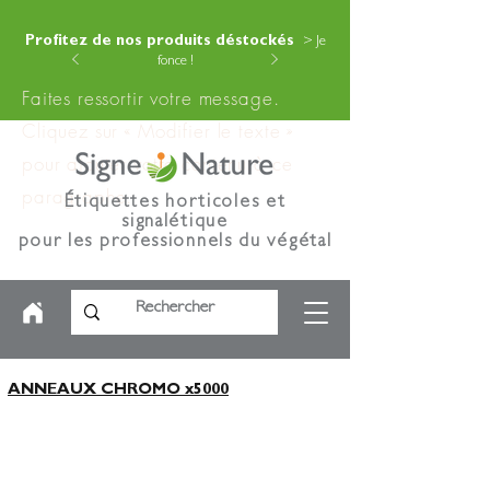
Profitez de nos produits déstockés
> Je
fonce !
Faites ressortir votre message.
Cliquez sur « Modifier le texte »
pour ajouter votre contenu à ce
paragraphe.
Étiquettes horticoles et
signalétique
pour les professionnels du végétal
ANNEAUX CHROMO x5000