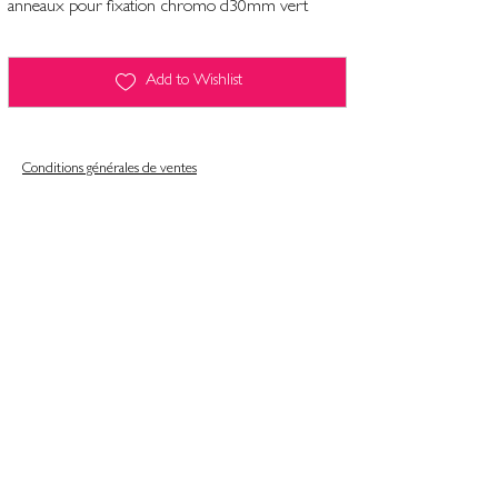
anneaux pour fixation chromo d30mm vert
Add to Wishlist
Conditions générales de ventes
Contact
Mentions légales
Informatiques et libertés
Politique de confidentialité & gestion des cookies
Conditions générales de ventes
Se désinscrire de notre newsletter