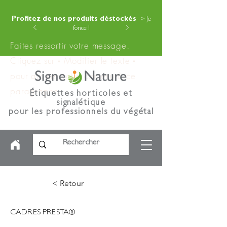
Profitez de nos produits déstockés
> Je
fonce !
Faites ressortir votre message.
Cliquez sur « Modifier le texte »
pour ajouter votre contenu à ce
paragraphe.
Étiquettes horticoles et
signalétique
pour les professionnels du végétal
< Retour
CADRES PRESTA®