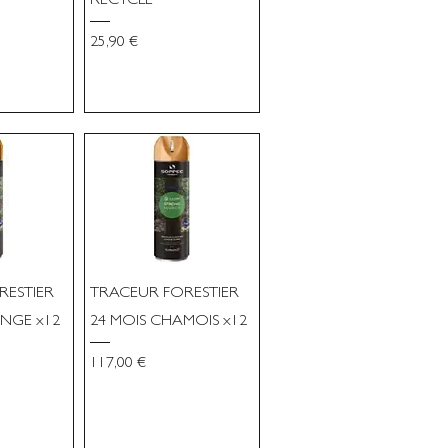
RECYCLÉ
romotionnel
Prix
25,90 €
RESTIER
TRACEUR FORESTIER
NGE x12
24 MOIS CHAMOIS x12
Prix
117,00 €