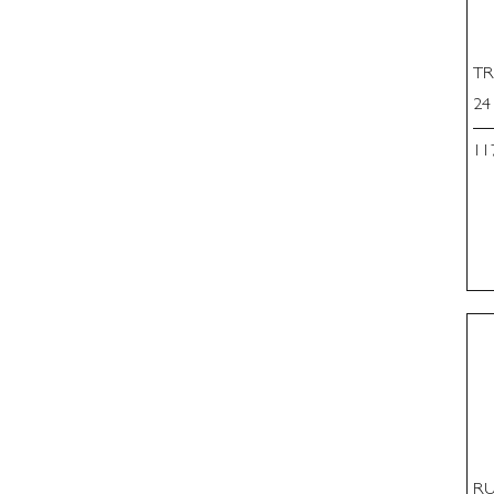
TR
24
Pri
11
RU