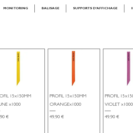
MONITORING
BALISAGE
SUPPORTS D'AFFICHAGE
OFIL 15x150MM
PROFIL 15x150MM
PROFIL 15x1
UNE x1000
ORANGEx1000
VIOLET x1000
x
Prix
Prix
,90 €
49,90 €
49,90 €