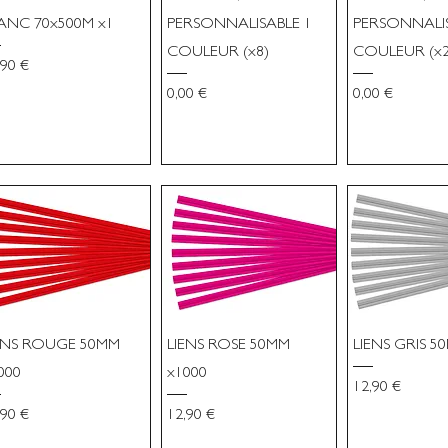
ANC 70x500M x1
PERSONNALISABLE 1
PERSONNALIS
COULEUR (x8)
COULEUR (x2
x
,90 €
Prix
Prix
0,00 €
0,00 €
ENS ROUGE 50MM
LIENS ROSE 50MM
LIENS GRIS 5
000
x1000
Prix
12,90 €
x
Prix
,90 €
12,90 €