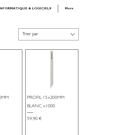
INFORMATIQUE & LOGICIELS
More
Trier par
50MM
PROFIL 15x200MM
BLANC x1000
Prix
59,90 €