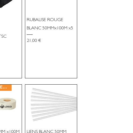
RUBALISE ROUGE
BLANC 50MMx100M x5
TSC
Prix
21,00 €
TARIF SUR DEVIS
 MM x100M
LIENS BLANC 50MM