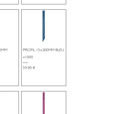
00MM
PROFIL 15x200MM BLEU
x1000
Prix
59,90 €