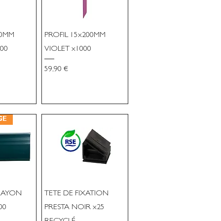
00MM
PROFIL 15x200MM
00
VIOLET x1000
Prix
59,90 €
GE
RAYON
TETE DE FIXATION
00
PRESTA NOIR x25