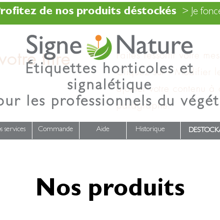
rofitez de nos produits déstockés
> Je fonce
otre titre
Faites ressortir votre me
Étiquettes horticoles et
Cliquez sur « Modifier l
signalétique
ajouter votre contenu à
our les professionnels du végét
paragraphe.
s services
Commande
Aide
Historique
DESTOCK
Nos produits