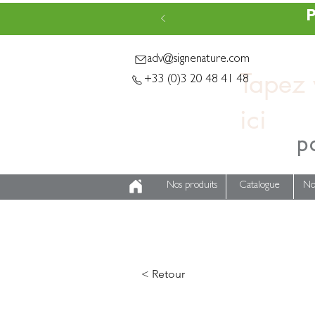
P
adv@signenature.com
Tapez v
+33 (0)3 20 48 41 48
p
Nos produits
Catalogue
No
< Retour