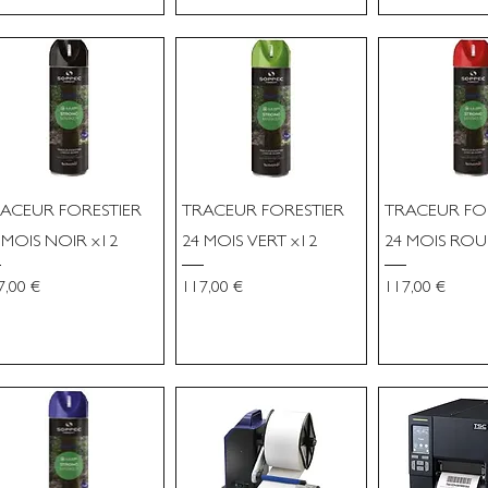
ACEUR FORESTIER
TRACEUR FORESTIER
TRACEUR FO
 MOIS NOIR x12
24 MOIS VERT x12
24 MOIS ROU
x
Prix
Prix
7,00 €
117,00 €
117,00 €