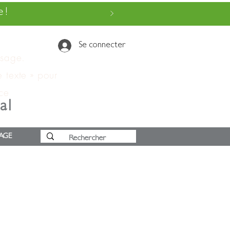
 !
Se connecter
ssage.
e texte » pour
 ce
al
AGE