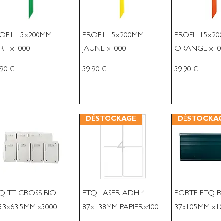
OFIL 15x200MM
PROFIL 15x200MM
PROFIL 15x2
RT x1000
JAUNE x1000
ORANGE x10
x
Prix
Prix
,90 €
59,90 €
59,90 €
DÉSTOCKAGE
DÉSTOCKA
Q TT CROSS BIO
ETQ LASER ADH 4
PORTE ETQ 
53x63.5MM x5000
87x138MM PAPIERx400
37x105MM x1