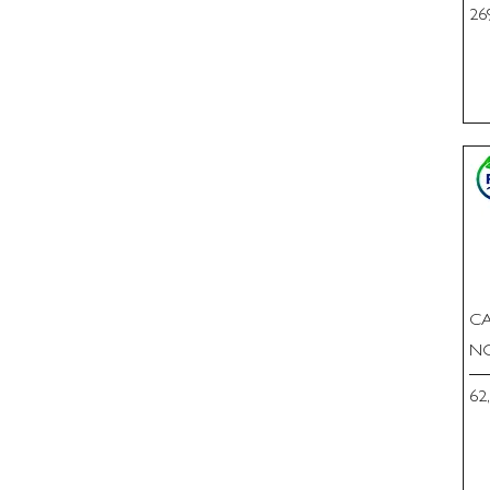
Pri
26
CA
NO
Pri
62