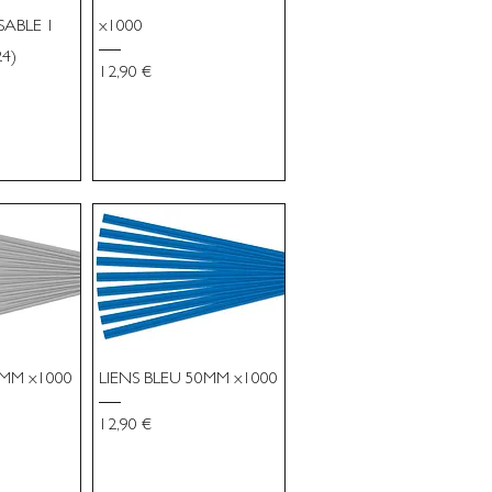
ABLE 1
x1000
4)
Prix
12,90 €
0MM x1000
LIENS BLEU 50MM x1000
Prix
12,90 €