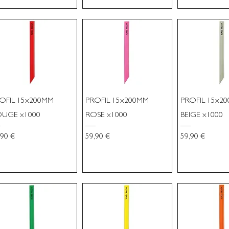
OFIL 15x200MM
PROFIL 15x200MM
PROFIL 15x2
UGE x1000
ROSE x1000
BEIGE x1000
x
Prix
Prix
,90 €
59,90 €
59,90 €