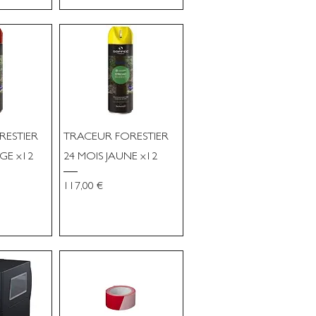
RESTIER
TRACEUR FORESTIER
GE x12
24 MOIS JAUNE x12
Prix
117,00 €