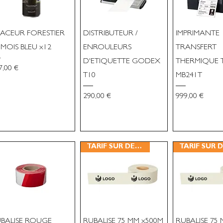
ACEUR FORESTIER
DISTRIBUTEUR /
IMPRIMANTE
 MOIS BLEU x12
ENROULEURS
TRANSFERT
D'ETIQUETTE GODEX
THERMIQUE 
x
7,00 €
T10
MB241T
Prix
Prix
290,00 €
999,00 €
TARIF SUR DEVIS
BALISE ROUGE
RUBALISE 75 MM x500M
RUBALISE 75