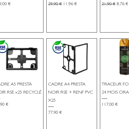
x
Prix original
Prix promotionnel
Prix original
Prix p
9,00 €
29,90 €
11,96 €
21,90 €
8,76 €
DRE A5 PRESTA
CADRE A4 PRESTA
TRACEUR FO
IR RSE x25 RECYCLÉ
NOIR RSE + RENF PVC
24 MOIS ORA
X25
x
Prix
,90 €
117,00 €
Prix
77,90 €