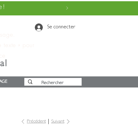
 !
Se connecter
ssage.
e texte » pour
 ce
al
AGE
Précédent
Suivant