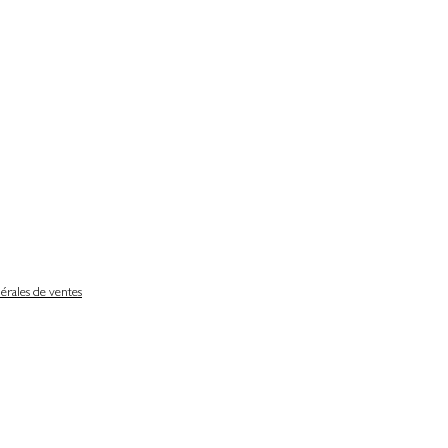
érales de ventes
Délais de livraison
Nos partenaires