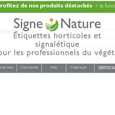
rofitez de nos produits déstockés
> Je fonce
otre titre
Faites ressortir votre me
Étiquettes horticoles et
Cliquez sur « Modifier l
signalétique
ajouter votre contenu à
our les professionnels du végét
paragraphe.
s services
Commande
Aide
Historique
DESTOCK