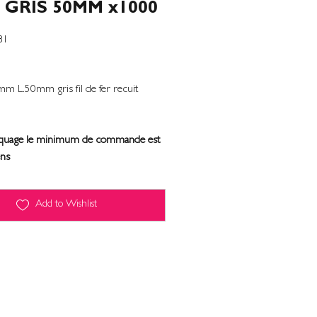
 GRIS 50MM x1000
81
3mm L.50mm gris fil de fer recuit
rquage le minimum de commande est
ens
Add to Wishlist