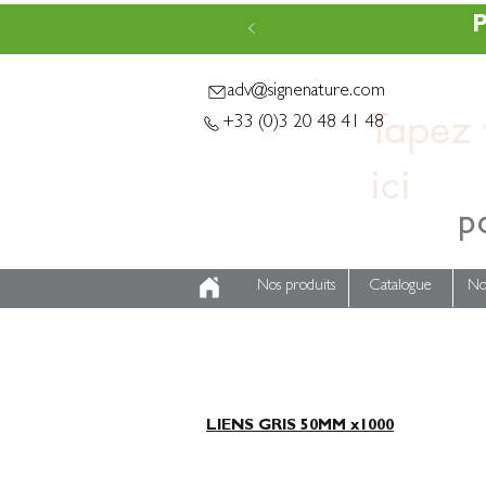
P
adv@signenature.com
Tapez v
+33 (0)3 20 48 41 48
p
Nos produits
Catalogue
No
LIENS GRIS 50MM x1000