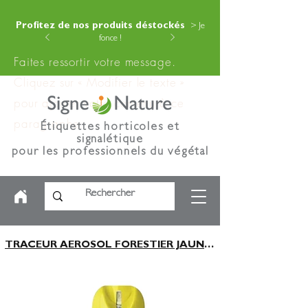
Profitez de nos produits déstockés
> Je
fonce !
Faites ressortir votre message.
Cliquez sur « Modifier le texte »
pour ajouter votre contenu à ce
paragraphe.
Étiquettes horticoles et
signalétique
pour les professionnels du végétal
TRACEUR AEROSOL FORESTIER JAUNE FLUO 500Ml 12 MOIS