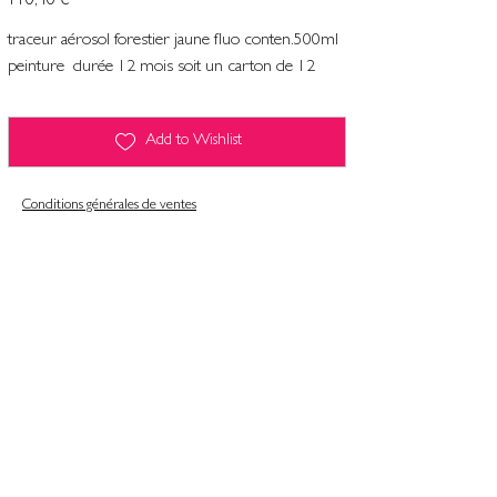
110,40 €
traceur aérosol forestier jaune fluo conten.500ml
peinture durée 12 mois soit un carton de 12
Add to Wishlist
Conditions générales de ventes
Contact
Mentions légales
Informatiques et libertés
Politique de confidentialité & gestion des cookies
Conditions générales de ventes