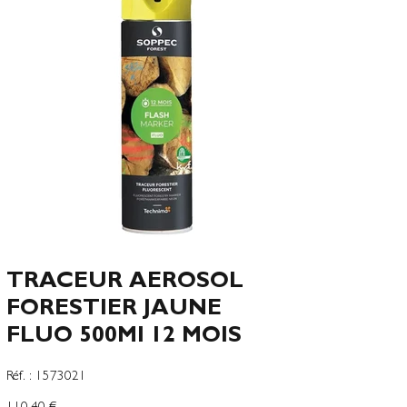
TRACEUR AEROSOL
FORESTIER JAUNE
FLUO 500Ml 12 MOIS
SKU
Réf. :
1573021
1573021
Precio