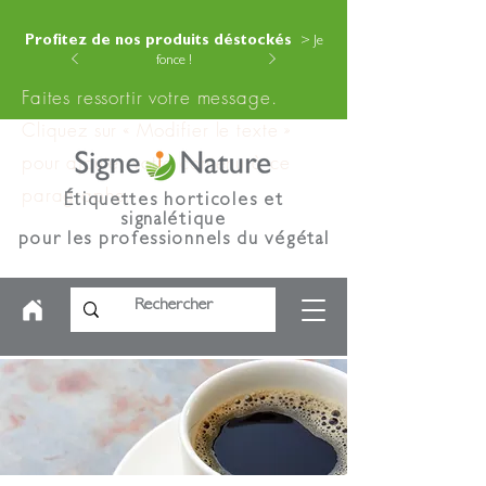
Profitez de nos produits déstockés
> Je
fonce !
Faites ressortir votre message.
Cliquez sur « Modifier le texte »
pour ajouter votre contenu à ce
paragraphe.
Étiquettes horticoles et
signalétique
pour les professionnels du végétal