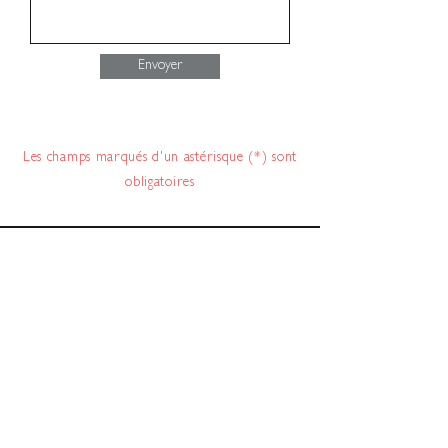
Envoyer
Les champs marqués d'un astérisque (*) sont
obligatoires
Conditions générales de vente 2026 :
Minimum de commande : 100 € HT (hors
frais de port)
/
Transport FRANCE : 17 €
ou franco à partir de 250 € (remise
déduite)
/
Transport EXPORT : Selon poids
et volume
Commande supérieure à 500 € HT : remise
de 5%
/
Commande supérieure à 1000 €
HT : remise de 10%
/
La gamme
informatique (logiciel, licence, imprimante,
accessoires informatiques
)