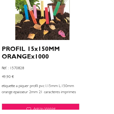
PROFIL 15x150MM
ORANGEx1000
SKU
Réf. :
1570828
1570828
Precio
49,90 €
etiquette a piquer profil pvc l.15mm L.150mm
orange epaisseur 2mm 21 caracteres imprimes
Add to Wishlist