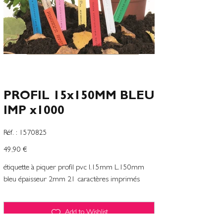
PROFIL 15x150MM BLEU
IMP x1000
SKU
Réf. :
1570825
1570825
Precio
49,90 €
étiquette à piquer profil pvc l.15mm L.150mm
bleu épaisseur 2mm 21 caractères imprimés
Add to Wishlist