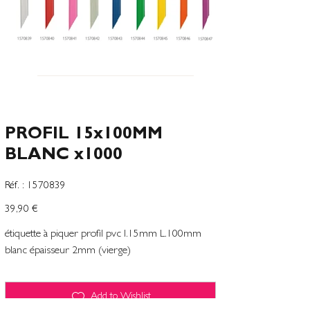
PROFIL 15x100MM
BLANC x1000
SKU
Réf. :
1570839
1570839
Precio
39,90 €
étiquette à piquer profil pvc l.15mm L.100mm
blanc épaisseur 2mm (vierge)
Add to Wishlist