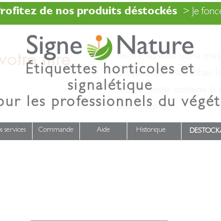
rofitez de nos produits déstockés
> Je fonce
otre titre
Faites ressortir votre me
Étiquettes horticoles et
Cliquez sur « Modifier l
signalétique
ajouter votre contenu à
our les professionnels du végét
paragraphe.
s services
Commande
Aide
Historique
DESTOCK