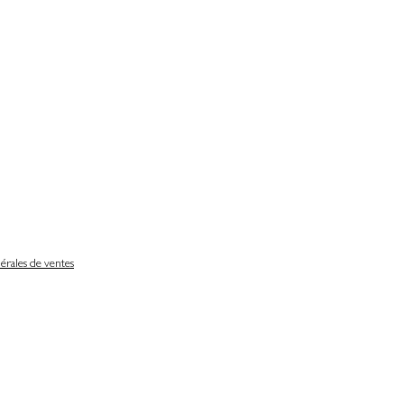
érales de ventes
Délais de livraison
Nos partenaires