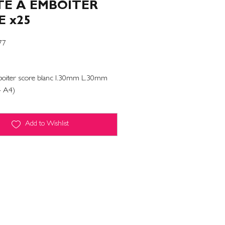
TE A EMBOITER
 x25
77
boiter score blanc l.30mm L.30mm
- A4)
Add to Wishlist