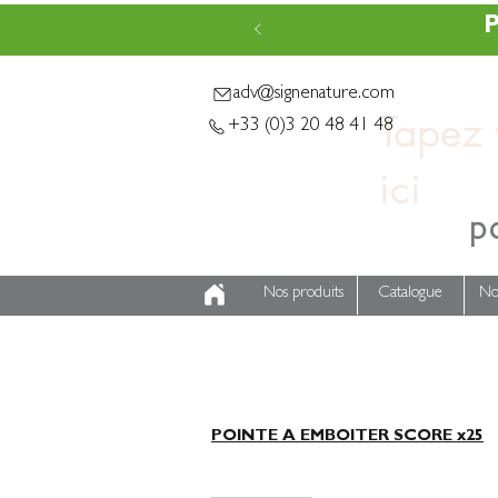
P
adv@signenature.com
Tapez v
+33 (0)3 20 48 41 48
p
Nos produits
Catalogue
No
POINTE A EMBOITER SCORE x25