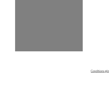
Conditions gén
 légales
Politique de confidentialité & gestion des cookies
iques et libertés
Conditions générales de ventes
scrire de notre newsletter