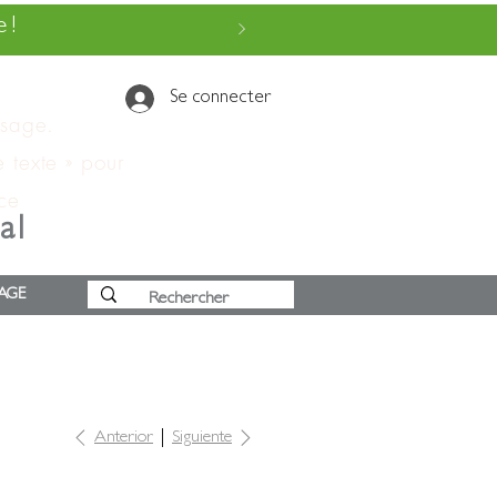
 !
Se connecter
ssage.
e texte » pour
 ce
al
AGE
Anterior
Siguiente