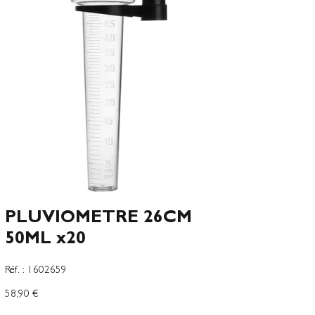
PLUVIOMETRE 26CM
50ML x20
SKU
Réf. :
1602659
1602659
Precio
58,90 €