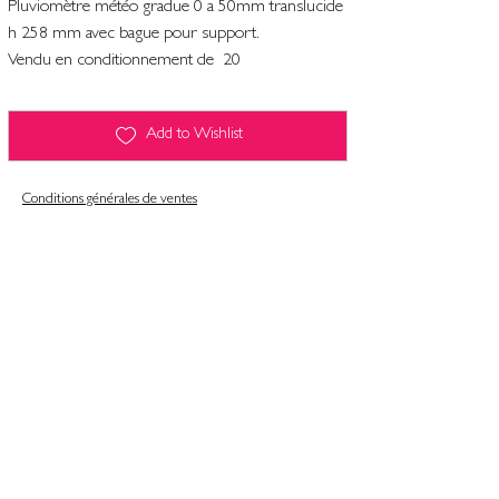
Pluviomètre météo gradue 0 a 50mm translucide
h 258 mm avec bague pour support.
Vendu en conditionnement de 20
Add to Wishlist
Conditions générales de ventes
Contact
Mentions légales
Informatiques et libertés
Politique de confidentialité & gestion des cookies
Conditions générales de ventes