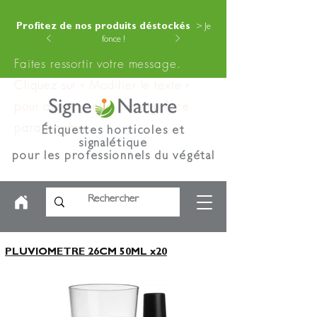
Profitez de nos produits déstockés
> Je
fonce !
Faites ressortir votre message.
Cliquez sur « Modifier le texte »
pour ajouter votre contenu à ce
paragraphe.
Étiquettes horticoles et
signalétique
pour les professionnels du végétal
PLUVIOMETRE 26CM 50ML x20