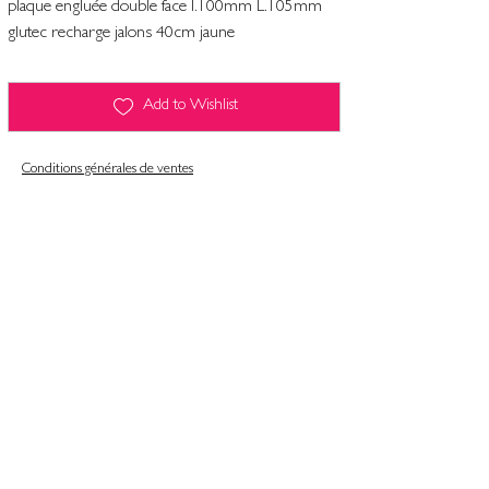
plaque engluée double face l.100mm L.105mm
glutec recharge jalons 40cm jaune
Add to Wishlist
Conditions générales de ventes
Contact
Mentions légales
Informatiques et libertés
Politique de confidentialité & gestion des cookies
Conditions générales de ventes