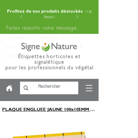
Profitez de nos produits déstockés
> Je
fonce !
Faites ressortir votre message.
Cliquez sur « Modifier le texte »
pour ajouter votre contenu à ce
paragraphe.
Étiquettes horticoles et
signalétique
pour les professionnels du végétal
PLAQUE ENGLUEE JAUNE 100x105MM x200