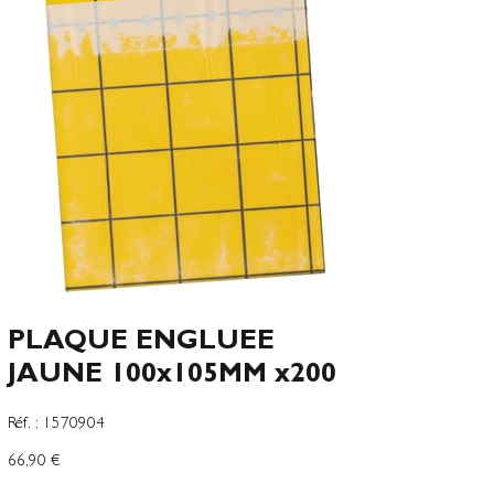
PLAQUE ENGLUEE
JAUNE 100x105MM x200
SKU
Réf. :
1570904
1570904
Precio
66,90 €