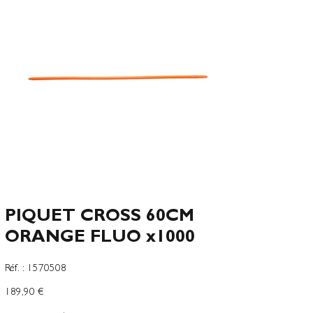
PIQUET CROSS 60CM
ORANGE FLUO x1000
SKU
Réf. :
1570508
1570508
Precio
189,90 €