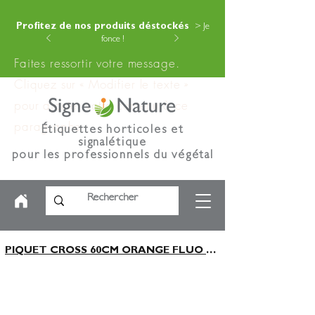
Profitez de nos produits déstockés
> Je
fonce !
Faites ressortir votre message.
Cliquez sur « Modifier le texte »
pour ajouter votre contenu à ce
paragraphe.
Étiquettes horticoles et
signalétique
pour les professionnels du végétal
PIQUET CROSS 60CM ORANGE FLUO x1000