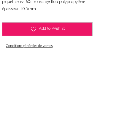
piquet cross 60cm orange fluo polypropylène
épaisseur 10.5mm
Add to Wishlist
Conditions générales de ventes
Contact
Mentions légales
Informatiques et libertés
Politique de confidentialité & gestion des cookies
Conditions générales de ventes