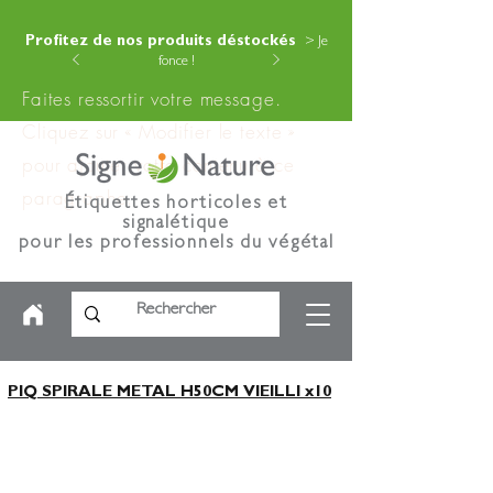
Profitez de nos produits déstockés
> Je
fonce !
Faites ressortir votre message.
Cliquez sur « Modifier le texte »
pour ajouter votre contenu à ce
paragraphe.
Étiquettes horticoles et
signalétique
pour les professionnels du végétal
PIQ SPIRALE METAL H50CM VIEILLI x10