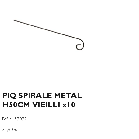
PIQ SPIRALE METAL
H50CM VIEILLI x10
SKU
Réf. :
1570791
1570791
Precio
21,90 €