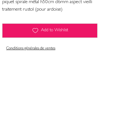
piquet spirale métal h50cm d6mm aspect vieilli
traitement rustol (pour ardoise)
Add to Wishlist
Conditions générales de ventes
Contact
Mentions légales
Informatiques et libertés
Politique de confidentialité & gestion des cookies
Conditions générales de ventes