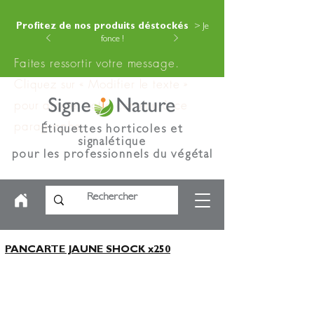
Profitez de nos produits déstockés
> Je
fonce !
Faites ressortir votre message.
Cliquez sur « Modifier le texte »
pour ajouter votre contenu à ce
paragraphe.
Étiquettes horticoles et
signalétique
pour les professionnels du végétal
PANCARTE JAUNE SHOCK x250