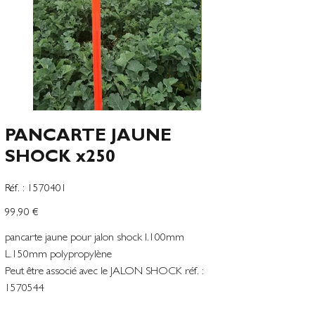
PANCARTE JAUNE
SHOCK x250
SKU
Réf. :
1570401
1570401
Precio
99,90 €
pancarte jaune pour jalon shock l.100mm
L.150mm polypropylène
Peut être associé avec le JALON SHOCK réf. :
1570544