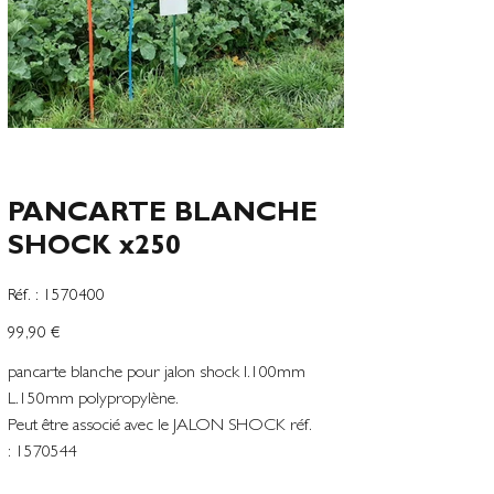
PANCARTE BLANCHE
SHOCK x250
SKU
Réf. :
1570400
1570400
Precio
99,90 €
pancarte blanche pour jalon shock l.100mm
L.150mm polypropylène.
Peut être associé avec le JALON SHOCK réf.
: 1570544