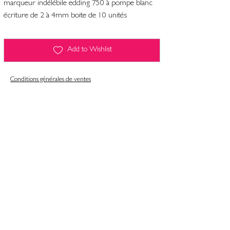
marqueur indélébile edding 750 à pompe blanc
écriture de 2 à 4mm boite de 10 unités
Add to Wishlist
Conditions générales de ventes
Contact
Mentions légales
Informatiques et libertés
Politique de confidentialité & gestion des cookies
Conditions générales de ventes