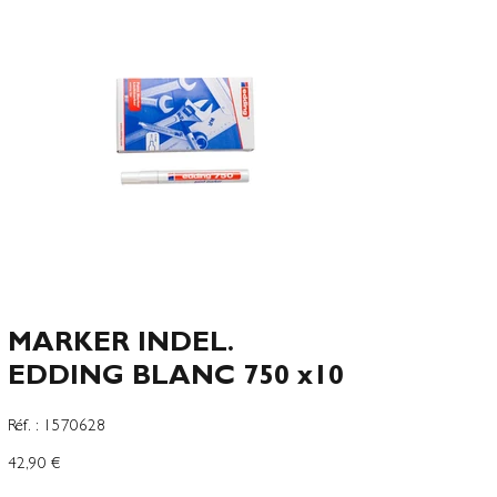
MARKER INDEL.
EDDING BLANC 750 x10
SKU
Réf. :
1570628
1570628
Precio
42,90 €