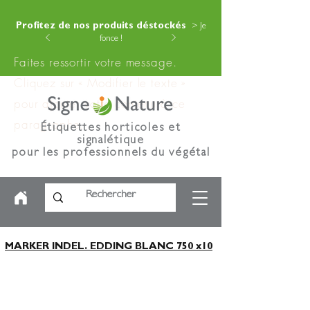
Profitez de nos produits déstockés
> Je
fonce !
Faites ressortir votre message.
Cliquez sur « Modifier le texte »
pour ajouter votre contenu à ce
paragraphe.
Étiquettes horticoles et
signalétique
pour les professionnels du végétal
MARKER INDEL. EDDING BLANC 750 x10