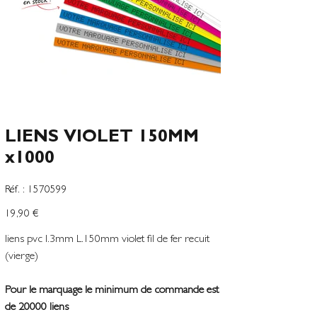
LIENS VIOLET 150MM
x1000
SKU
Réf. :
1570599
1570599
Precio
19,90 €
liens pvc l.3mm L.150mm violet fil de fer recuit
(vierge)
Pour le marquage le minimum de commande est
de 20000 liens