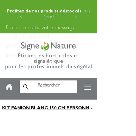
Profitez de nos produits déstockés
> Je
fonce !
Faites ressortir votre message.
Cliquez sur « Modifier le texte »
pour ajouter votre contenu à ce
paragraphe.
Étiquettes horticoles et
signalétique
pour les professionnels du végétal
KIT FANION BLANC 150 CM PERSONNALISABLE (PINCE BLANCHE PIQUET BLANC)x100