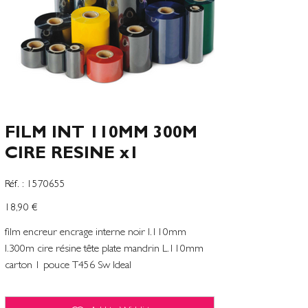
FILM INT 110MM 300M
CIRE RESINE x1
SKU
Réf. :
1570655
1570655
Precio
18,90 €
film encreur encrage interne noir l.110mm
l.300m cire résine tête plate mandrin L.110mm
carton 1 pouce T456 Sw Ideal