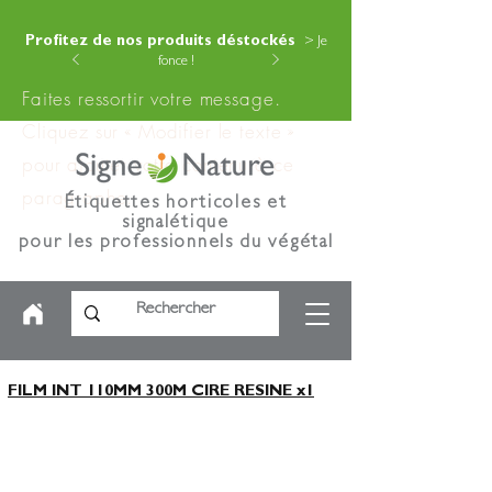
Profitez de nos produits déstockés
> Je
fonce !
Faites ressortir votre message.
Cliquez sur « Modifier le texte »
pour ajouter votre contenu à ce
paragraphe.
Étiquettes horticoles et
signalétique
pour les professionnels du végétal
FILM INT 110MM 300M CIRE RESINE x1