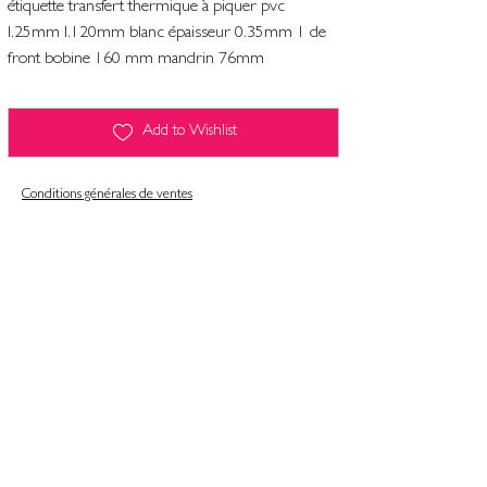
étiquette transfert thermique à piquer pvc
l.25mm l.120mm blanc épaisseur 0.35mm 1 de
front bobine 160 mm mandrin 76mm
Add to Wishlist
Conditions générales de ventes
Contact
Mentions légales
Informatiques et libertés
Politique de confidentialité & gestion des cookies
Conditions générales de ventes