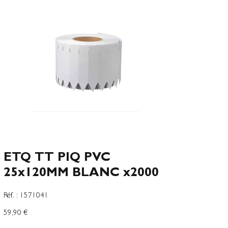
ETQ TT PIQ PVC
25x120MM BLANC x2000
SKU
Réf. :
1571041
1571041
Precio
59,90 €