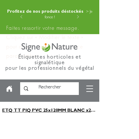
Profitez de nos produits déstockés
> Je
fonce !
Faites ressortir votre message.
Cliquez sur « Modifier le texte »
pour ajouter votre contenu à ce
paragraphe.
Étiquettes horticoles et
signalétique
pour les professionnels du végétal
ETQ TT PIQ PVC 25x120MM BLANC x2000