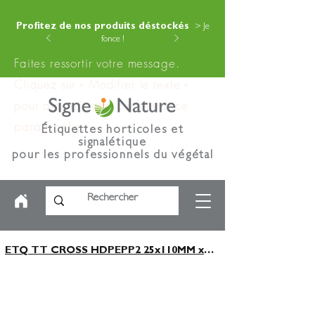
Profitez de nos produits déstockés
> Je
fonce !
Faites ressortir votre message.
Cliquez sur « Modifier le texte »
pour ajouter votre contenu à ce
paragraphe.
Étiquettes horticoles et
signalétique
pour les professionnels du végétal
ETQ TT CROSS HDPEPP2 25x110MM x1250