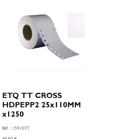
ETQ TT CROSS
HDPEPP2 25x110MM
x1250
SKU
Réf. :
1591077
1591077
Precio