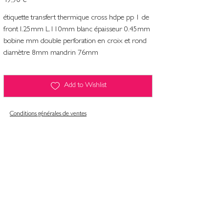
49,90 €
étiquette transfert thermique cross hdpe pp 1 de
front l.25mm L.110mm blanc épaisseur 0.45mm
bobine mm double perforation en croix et rond
diamètre 8mm mandrin 76mm
Add to Wishlist
Conditions générales de ventes
Contact
Mentions légales
Informatiques et libertés
Politique de confidentialité & gestion des cookies