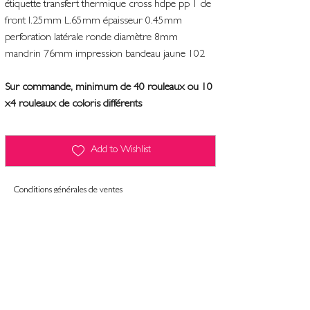
étiquette transfert thermique cross hdpe pp 1 de
front l.25mm L.65mm épaisseur 0.45mm
perforation latérale ronde diamètre 8mm
mandrin 76mm impression bandeau jaune 102
Sur commande, minimum de 40 rouleaux ou 10
x4 rouleaux de coloris différents
Add to Wishlist
Conditions générales de ventes
Contact
Mentions légales
Informatiques et libertés