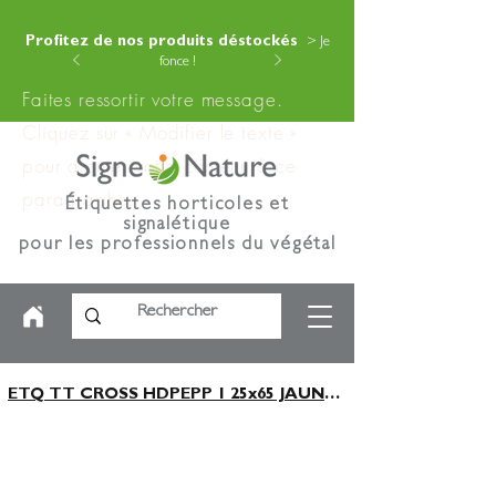
Profitez de nos produits déstockés
> Je
fonce !
Faites ressortir votre message.
Cliquez sur « Modifier le texte »
pour ajouter votre contenu à ce
paragraphe.
Étiquettes horticoles et
signalétique
pour les professionnels du végétal
ETQ TT CROSS HDPEPP 1 25x65 JAUNE x1250