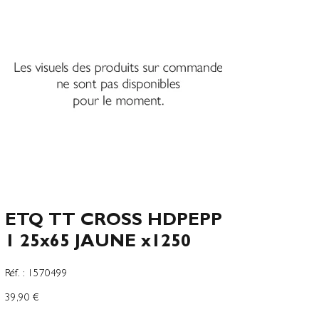
ETQ TT CROSS HDPEPP
1 25x65 JAUNE x1250
SKU
Réf. :
1570499
1570499
Precio
39,90 €