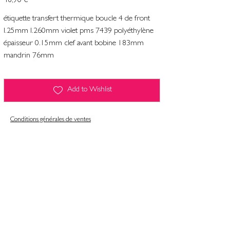
46,90 €
étiquette transfert thermique boucle 4 de front
l.25mm l.260mm violet pms 7439 polyéthylène
épaisseur 0.15mm clef avant bobine 183mm
mandrin 76mm
Add to Wishlist
Conditions générales de ventes
Contact
Mentions légales
Informatiques et libertés
Politique de confidentialité & gestion des cookies