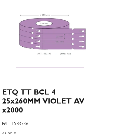
ETQ TT BCL 4
25x260MM VIOLET AV
x2000
SKU
Réf. :
1583736
1583736
Precio