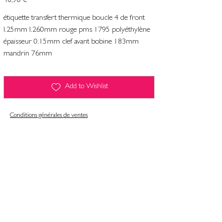
46,90 €
étiquette transfert thermique boucle 4 de front
l.25mm l.260mm rouge pms 1795 polyéthylène
épaisseur 0.15mm clef avant bobine 183mm
mandrin 76mm
Add to Wishlist
Conditions générales de ventes
Contact
Mentions légales
Informatiques et libertés
Politique de confidentialité & gestion des cookies