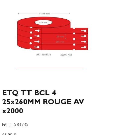
ETQ TT BCL 4
25x260MM ROUGE AV
x2000
SKU
Réf. :
1583735
1583735
Precio