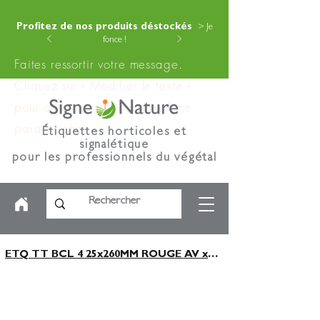
Profitez de nos produits déstockés
> Je
fonce !
Faites ressortir votre message.
Cliquez sur « Modifier le texte »
pour ajouter votre contenu à ce
paragraphe.
Étiquettes horticoles et
signalétique
pour les professionnels du végétal
ETQ TT BCL 4 25x260MM ROUGE AV x2000