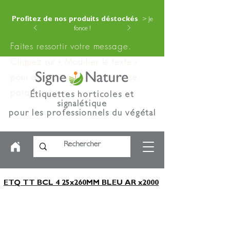
Profitez de nos produits déstockés
> Je
fonce !
Faites ressortir votre message.
Cliquez sur « Modifier le texte »
pour ajouter votre contenu à ce
paragraphe.
Étiquettes horticoles et
signalétique
pour les professionnels du végétal
ETQ TT BCL 4 25x260MM BLEU AR x2000