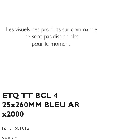
ETQ TT BCL 4
25x260MM BLEU AR
x2000
SKU
Réf. :
1601812
1601812
Precio