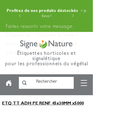
Profitez de nos produits déstockés
> Je
fonce !
Faites ressortir votre message.
Cliquez sur « Modifier le texte »
pour ajouter votre contenu à ce
paragraphe.
Étiquettes horticoles et
signalétique
pour les professionnels du végétal
ETQ TT ADH PE RENF 45x30MM x5000