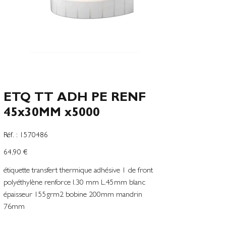
ETQ TT ADH PE RENF
45x30MM x5000
SKU
Réf. :
1570486
1570486
Precio
64,90 €
étiquette transfert thermique adhésive 1 de front
polyéthylène renforce l.30 mm L.45mm blanc
épaisseur 155grm2 bobine 200mm mandrin
76mm